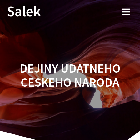
Przejdź
Salek
do
treści
DEJINY UDATNEHO
CESKEHO NARODA