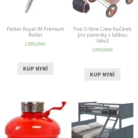
Parker Royal IM Premium
Five O Nine Crew Kočárek
Roller
pro panenky s taškou
labuť
1399,00
Kč
1094,00
Kč
KUP NYNÍ
KUP NYNÍ