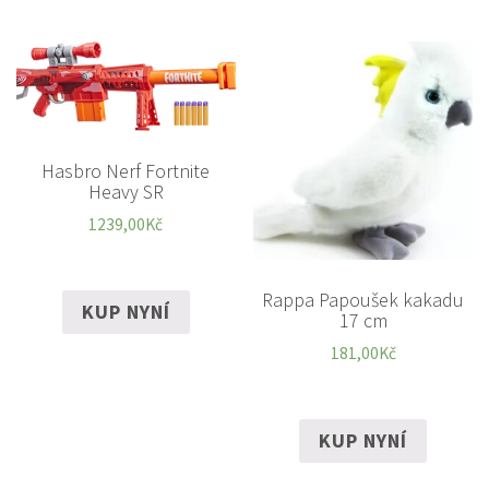
Hasbro Nerf Fortnite
Heavy SR
1239,00
Kč
Rappa Papoušek kakadu
KUP NYNÍ
17 cm
181,00
Kč
KUP NYNÍ