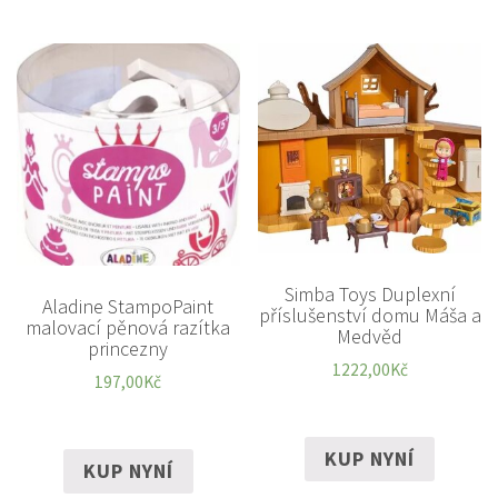
Simba Toys Duplexní
Aladine StampoPaint
příslušenství domu Máša a
malovací pěnová razítka
Medvěd
princezny
1222,00
Kč
197,00
Kč
KUP NYNÍ
KUP NYNÍ