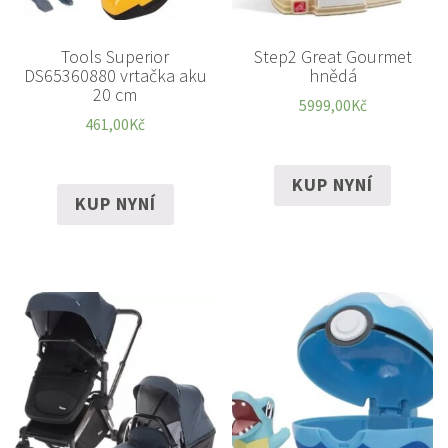
Tools Superior
Step2 Great Gourmet
DS65360880 vrtačka aku
hnědá
20 cm
5999,00
Kč
461,00
Kč
KUP NYNÍ
KUP NYNÍ