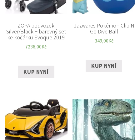
ZOPA podvozek
Jazwares Pokémon Clip N
Silver/Black + barevný set
Go Dive Ball
ke kočárku Evoque 2019
349,00
Kč
7236,00
Kč
KUP NYNÍ
KUP NYNÍ