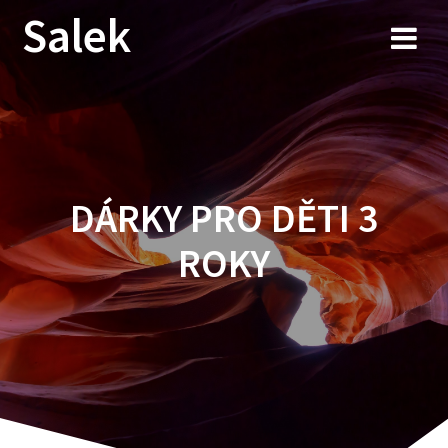
Przejdź
Salek
do
treści
DÁRKY PRO DĚTI 3
ROKY