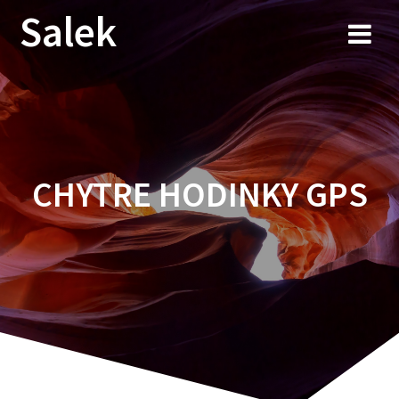
Przejdź
Salek
do
treści
CHYTRE HODINKY GPS