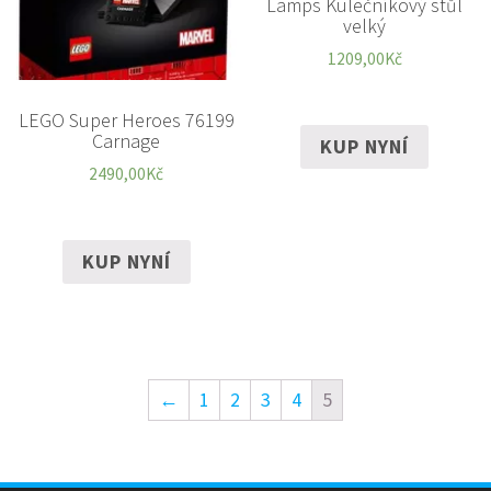
Lamps Kulečníkový stůl
velký
1209,00
Kč
LEGO Super Heroes 76199
Carnage
KUP NYNÍ
2490,00
Kč
KUP NYNÍ
←
1
2
3
4
5