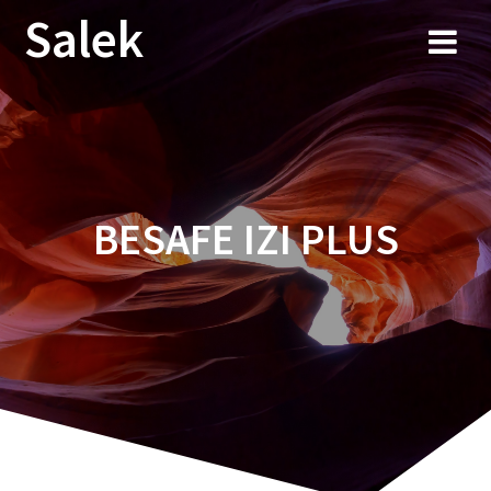
Przejdź
Salek
do
treści
BESAFE IZI PLUS