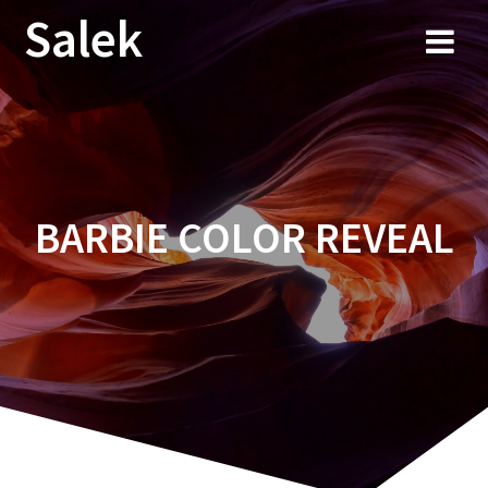
Przejdź
Salek
do
treści
BARBIE COLOR REVEAL