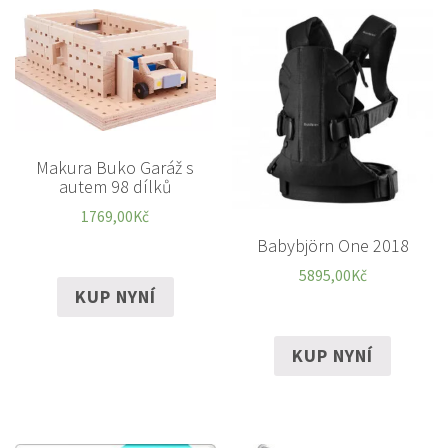
Makura Buko Garáž s
autem 98 dílků
1769,00
Kč
Babybjörn One 2018
5895,00
Kč
KUP NYNÍ
KUP NYNÍ