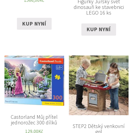
1566,00
Kč
Figurky Jurský svět
dinosauři ke stavebnici
LEGO 16 ks
KUP NYNÍ
KUP NYNÍ
Castorland Můj přítel
jednorožec 300 dílků
STEP2 Dětský venkovní
gril
129,00
Kč