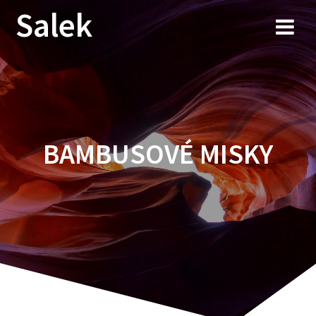
Przejdź
Salek
do
treści
BAMBUSOVÉ MISKY