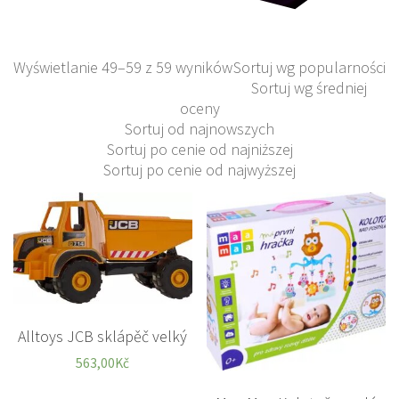
Wyświetlanie 49–59 z 59 wyników
Sortuj wg popularności
Sortuj wg średniej
oceny
Sortuj od najnowszych
Sortuj po cenie od najniższej
Sortuj po cenie od najwyższej
Alltoys JCB sklápěč velký
563,00
Kč