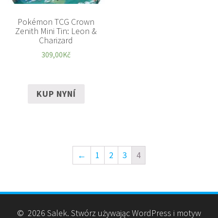
Pokémon TCG Crown
Zenith Mini Tin: Leon &
Charizard
309,00
Kč
KUP NYNÍ
←
1
2
3
4
© 2026 Salek. Stwórz używając WordPress i motyw