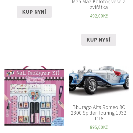
Maa Maa Kolotoč veselá
zvířátka
KUP NYNÍ
492,00
Kč
KUP NYNÍ
Bburago Alfa Romeo 8C
2300 Spider Touring 1932
1:18
895,00
Kč