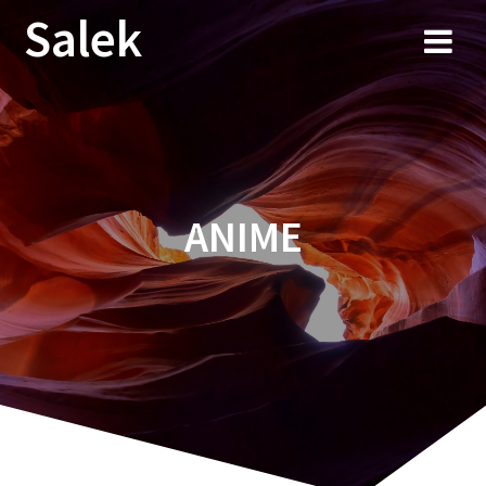
Przejdź
Salek
do
treści
ANIME