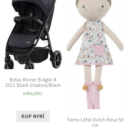
Britax Römer B-Agile R
2021 Black Shadow/Black
6490,00
Kč
KUP NYNÍ
Tiamo Little Dutch Rosa 50
cm