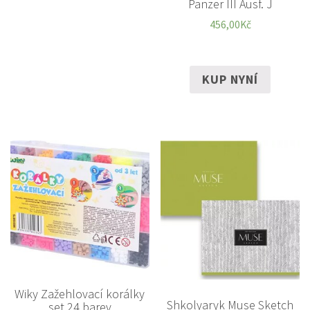
Panzer III Ausf. J
456,00
Kč
KUP NYNÍ
Wiky Zažehlovací korálky
Shkolyaryk Muse Sketch
set 24 barev