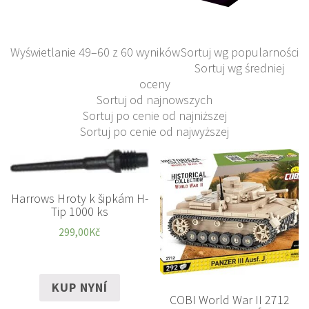
Wyświetlanie 49–60 z 60 wyników
Sortuj wg popularności
Sortuj wg średniej
oceny
Sortuj od najnowszych
Sortuj po cenie od najniższej
Sortuj po cenie od najwyższej
Harrows Hroty k šipkám H-
Tip 1000 ks
299,00
Kč
KUP NYNÍ
COBI World War II 2712