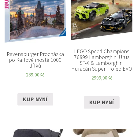
LEGO Speed Champions
Ravensburger Procházka
76899 Lamborghini Urus
po Karlově mostě 1000
ST-X & Lamborghini
dílků
Huracán Super Trofeo EVO
289,00
Kč
2999,00
Kč
KUP NYNÍ
KUP NYNÍ